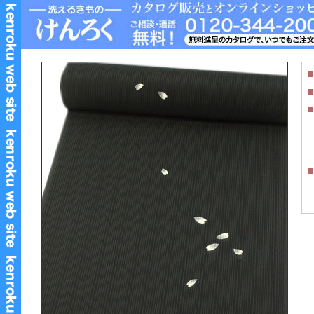
■
■
■
■