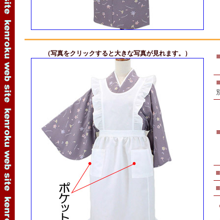
（写真をクリックすると大きな写真が見れます。）