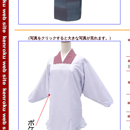
（写真をクリックすると大きな写真が見れます。）