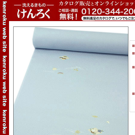
■
■
■
■