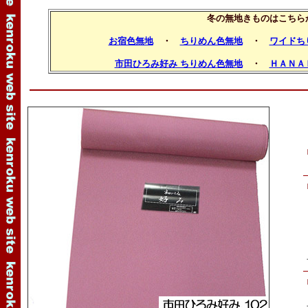
冬の無地きものはこちら
お宿色無地
・
ちりめん色無地
・
ワイドち
市田ひろみ好み ちりめん色無地
・
ＨＡＮＡ