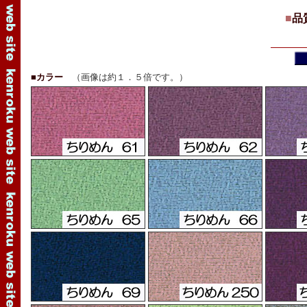
■
品
■カラー
（画像は約１．５倍です。）