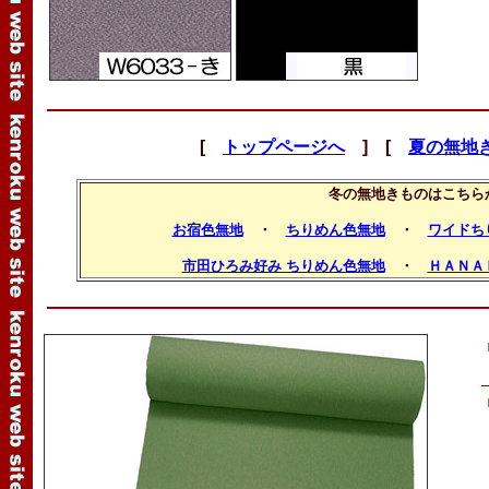
[
トップページへ
] [
夏の無地
冬の無地きものはこちら
お宿色無地
・
ちりめん色無地
・
ワイドち
市田ひろみ好み ちりめん色無地
・
ＨＡＮＡ