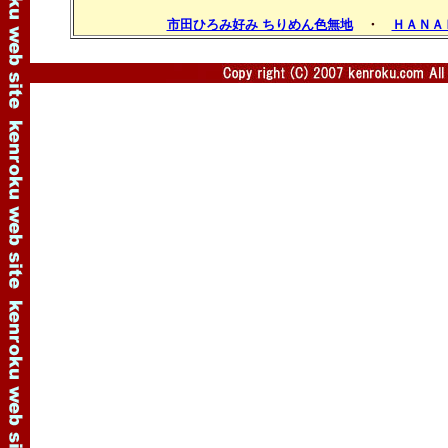
市田ひろみ好み ちりめん色無地
・
ＨＡＮＡ