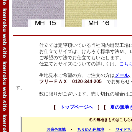
仕立ては定評頂いている当社国内縫製工場に
お仕立てサイズは、けんろく標準寸法Ｍ、Ｌ寸
ご希望の寸法でお仕立てもいたします。
仕立てとサイズについての詳しくは、
こち
生地見本ご希望の方、ご注文の方は
メール
フリーＦＡＸ 0120-344-205
でお知らせく
す。
数に限りがございます。売り切れの場合はご
[
トップページへ
] [
夏の無地
冬の無地きものはこちら
お宿色無地
・
ちりめん色無地
・
ワイドち