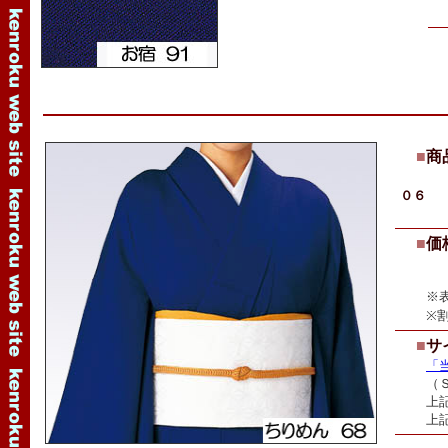
■
商
０６
Ｗ６０
■
価
（当
※表示
※割引
■
サ
「
（Ｓ、
上記価
上記