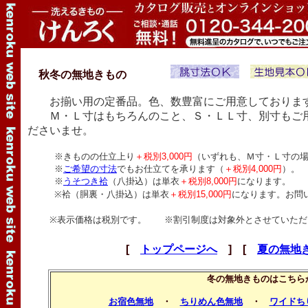
秋冬の無地きもの
お揃い用の定番品。色、数豊富にご用意しておりま
Ｍ・Ｌ寸はもちろんのこと、Ｓ・ＬＬ寸、別寸もご用
ださいませ。
※きものの仕立上り
＋税別3,000円
（いずれも、Ｍ寸・Ｌ寸の
※
ご希望の寸法
でもお仕立てを承ります（
＋税別4,000円
）。
※
うそつき袷
（八掛込）は単衣
＋税別8,000円
になります。
※袷（胴裏・八掛込）は単衣
＋税別15,000円
になります。お問
※表示価格は税別です。 ※割引制度は対象外とさせていただ
[
トップページへ
] [
夏の無地
冬の無地きものはこちら
お宿色無地
・
ちりめん色無地
・
ワイドち