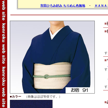
市田ひろみ好み ちりめん色無地
・
ＨＡＮＡ
■
■
※
す
■
す
（
上
Ｓ
す
■カラー
（画像はほぼ等倍です。）
■